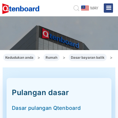
MAY
>
>
>
Kedudukan anda
Rumah
Dasar bayaran balik
Pulangan dasar
Dasar pulangan Qtenboard