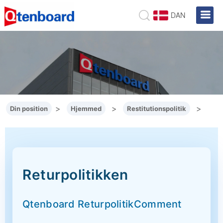
DAN
>
>
>
Din position
Hjemmed
Restitutionspolitik
Returpolitikken
Qtenboard ReturpolitikComment