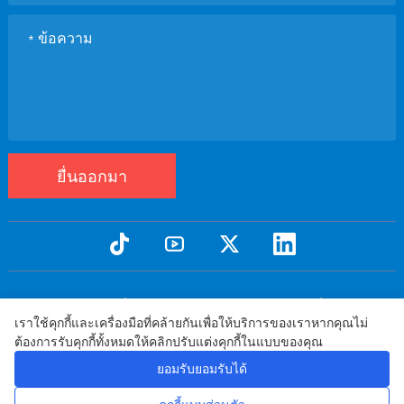
ยื่นออกมา
ลิขสิทธิ์ค่ะ©2005 qtenboard สงวนลิขสิทธิ์
เราใช้คุกกี้และเครื่องมือที่คล้ายกันเพื่อให้บริการของเราหากคุณไม่
นโยบายความเป็นส่วนตัว
ข้อกำหนดและเงื่อนไข
นโยบายการรับประกัน
|
|
|
ต้องการรับคุกกี้ทั้งหมดให้คลิกปรับแต่งคุกกี้ในแบบของคุณ
ข้อจำกัดความรับผิดชอบ
นโยบายการจัดส่งสินค้า
นโยบายการคืนเงิน
|
|
ยอมรับยอมรับได้
WhatsApp
หน้าแรก
จดหมายส่ง
การสอบถาม